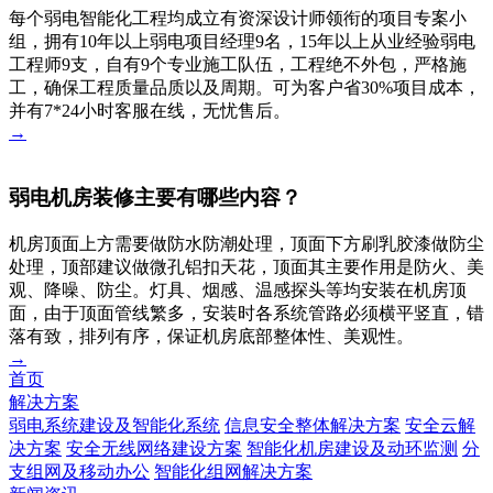
每个弱电智能化工程均成立有资深设计师领衔的项目专案小
组，拥有10年以上弱电项目经理9名，15年以上从业经验弱电
工程师9支，自有9个专业施工队伍，工程绝不外包，严格施
工，确保工程质量品质以及周期。可为客户省30%项目成本，
并有7*24小时客服在线，无忧售后。
→
弱电机房装修主要有哪些内容？
机房顶面上方需要做防水防潮处理，顶面下方刷乳胶漆做防尘
处理，顶部建议做微孔铝扣天花，顶面其主要作用是防火、美
观、降噪、防尘。灯具、烟感、温感探头等均安装在机房顶
面，由于顶面管线繁多，安装时各系统管路必须横平竖直，错
落有致，排列有序，保证机房底部整体性、美观性。
→
首页
解决方案
弱电系统建设及智能化系统
信息安全整体解决方案
安全云解
决方案
安全无线网络建设方案
智能化机房建设及动环监测
分
支组网及移动办公
智能化组网解决方案